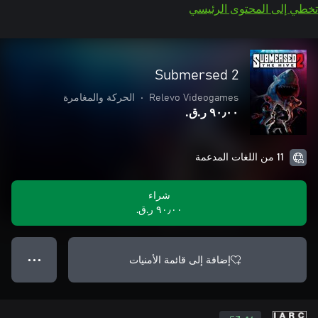
تخطي إلى المحتوى الرئيسي
Submersed 2
Relevo Videogames
•
الحركة والمغامرة
٩٠٫٠٠ ر.ق.‏
11 من اللغات المدعمة
شراء
٩٠٫٠٠ ر.ق.‏
إضافة إلى قائمة الأمنيات
● ● ●