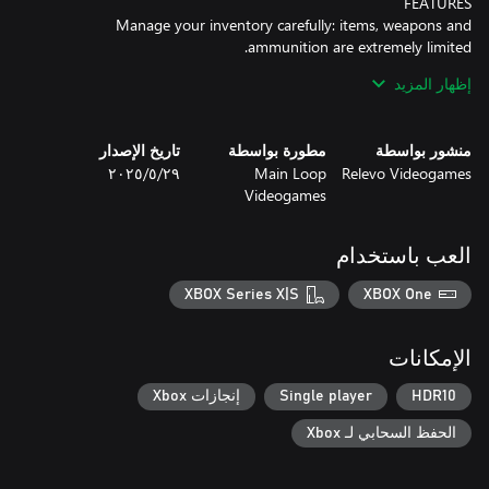
Manage your inventory carefully: items, weapons and
إظهار المزيد
Solve ingenious puzzles and challenges, devised using original
منشور بواسطة
مطورة بواسطة
تاريخ الإصدار
Face the most terrible predators: different types of enemies and
Relevo Videogames
Main Loop
٢٩‏/٥‏/٢٠٢٥
Videogames
Employ different strategies for each situation. Use the few
weapons you have, create traps or distractions, or hide from the
العب باستخدام
The immersive atmosphere, quality graphics and oppressive
XBOX Series X|S
XBOX One
الإمكانات
SUBMERSED 2 - THE HIVE contains scenes of violence, gore,
nudity and explicit language. Enjoy!
HDR10
Single player
إنجازات Xbox
الحفظ السحابي لـ Xbox