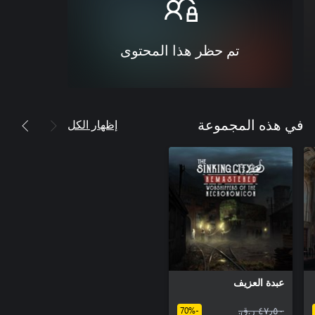
تم حظر هذا المحتوى
إظهار الكل
في هذه المجموعة
عبدة العزيف
٤٧٫٥٠ ر.ق.‏
-70%