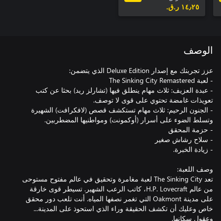
١٤٫٢٥ ر.ق.‏
الوصف
- عبدة العزيف: ثلاث مهام ينطلق فيها (تشارلز ريد) بحثا عن كتب
- الجنون الرحيم: ثلاث مهام تستكشف قصص (لافكرافت) الشهيرة
تعد The Sinking City‏ لعبة مغامرة وتحقيق في عالم مفتوح مستوحى
من عالم H.P. Lovecraft، كاتب الرعب الشهير. تسيطر قوى خارقة
على مدينة Oakmont التي تغمر نصفها المياه. أنت تلعب دور محقق
خاص وعليك أن تكشف الحقيقة وراء الذي استحوذ على المدينة...