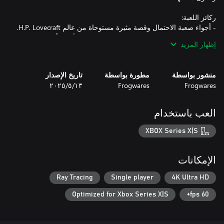
- عالم مفتوح فسيح يمكن استكشافه سيرًا على الأقدام أو عن طريق
إظهار المزيد
- ميزة إعادة رائعة بفضل نظام التحقيق المفتوح: يمكن حل كل حالة
منشور بواسطة
مطورة بواسطة
تاريخ الإصدار
- ترسانة أسلحة من عشرينيات القرن العشرين للإطاحة بالمخلوقات
Frogwares
Frogwares
١٣‏/٥‏/٢٠٢٥
- إدارة صحتك العقلية لكشف الحقيقة وراء الجنون.
العب باستخدام
XBOX Series X|S
الإمكانات
Ray Tracing
Single player
4K Ultra HD
Optimized for Xbox Series X|S
60 fps+