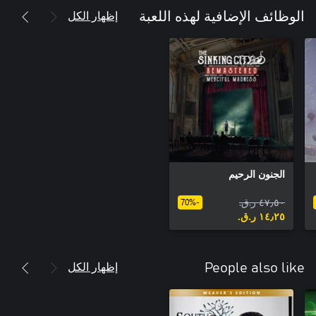
إظهار الكل
الوظائف الإضافية لهذه اللعبة
الجنون الرحيم
٤٧٫٥٠ ر.ق.‏
-70%
١٤٫٢٥ ر.ق.‏
إظهار الكل
People also like