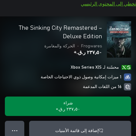
تخطي إلى المحتوى الرئيسي
The Sinking City Remastered –
Deluxe Edition
Frogwares
•
الحركة والمغامرة
٢٣٧٫٥٠ ر.ق.‏+
محسّنة لـ Xbox Series X|S
1 ميزات إمكانية وصول ذوي الاحتياجات الخاصة
16 من اللغات المدعمة
شراء
٢٣٧٫٥٠ ر.ق.‏+
إضافة إلى قائمة الأمنيات
● ● ●