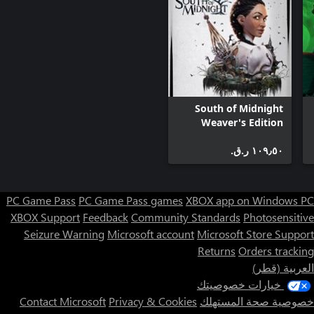
South of Midnight
Weaver's Edition
١٠٩٫٥٠ ر.ق.‏
PC Game Pass
PC Game Pass games
XBOX app on Windows PC
XBOX Support
Feedback
Community Standards
Photosensitive
Seizure Warning
Microsoft account
Microsoft Store Support
Returns
Orders tracking
العربية (قطر)
خيارات خصوصيتك
خصوصية صحة المستهلك
Privacy & Cookies
Contact Microsoft