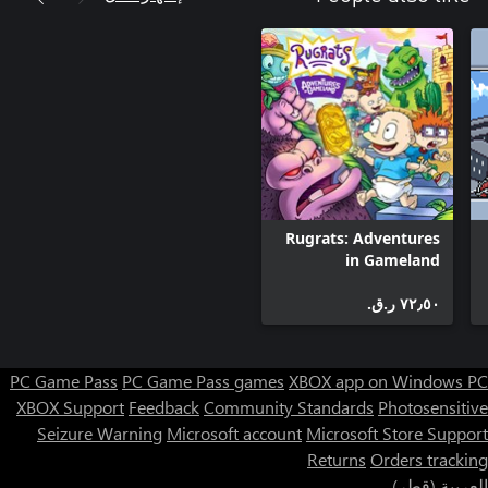
Rugrats: Adventures
in Gameland
٧٢٫٥٠ ر.ق.‏
PC Game Pass
PC Game Pass games
XBOX app on Windows PC
XBOX Support
Feedback
Community Standards
Photosensitive
Seizure Warning
Microsoft account
Microsoft Store Support
Returns
Orders tracking
العربية (قطر)