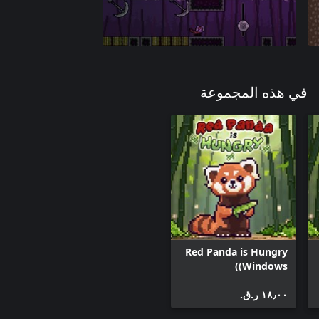
في هذه المجموعة
Red Panda is Hungry
(Windows)
١٨٫٠٠ ر.ق.‏