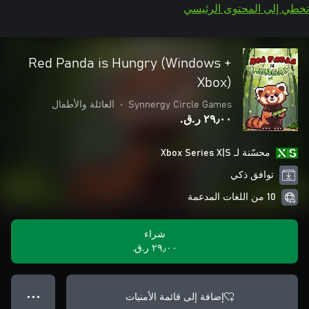
تخطي إلى المحتوى الرئيسي
Red Panda is Hungry (Windows +
Xbox)
Synnergy Circle Games
•
العائلة والأطفال
٢٩٫٠٠ ر.ق.‏
محسّنة لـ Xbox Series X|S
توافق ذكي
10 من اللغات المدعمة
شراء
٢٩٫٠٠ ر.ق.‏
إضافة إلى قائمة الأمنيات
● ● ●