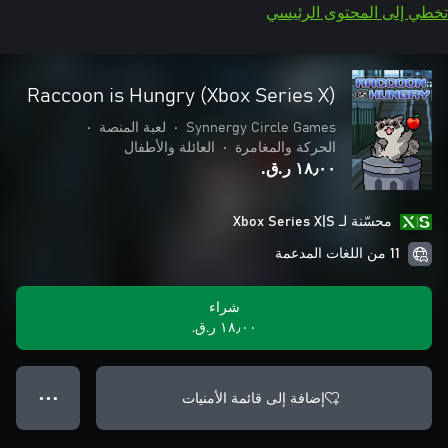
تخطي إلى المحتوى الرئيسي
Raccoon is Hungry (Xbox Series X)
Synnergy Circle Games
•
لعبة المنصة
•
الحركة والمغامرة
•
العائلة والأطفال
١٨٫٠٠ ر.ق.‏
محسّنة لـ Xbox Series X|S
11 من اللغات المدعمة
شراء
١٨٫٠٠ ر.ق.‏
إضافة إلى قائمة الأمنيات
● ● ●