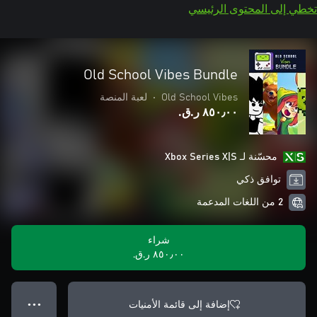
تخطي إلى المحتوى الرئيسي
Old School Vibes Bundle
Old School Vibes
•
لعبة المنصة
٨٥٠٫٠٠ ر.ق.‏
محسّنة لـ Xbox Series X|S
توافق ذكي
2 من اللغات المدعمة
شراء
٨٥٠٫٠٠ ر.ق.‏
إضافة إلى قائمة الأمنيات
● ● ●