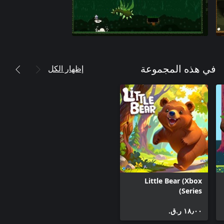
إظهار الكل
في هذه المجموعة
Little Bear (Xbox
Series)
١٨٫٠٠ ر.ق.‏