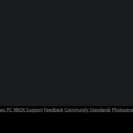
ws PC
XBOX Support
Feedback
Community Standards
Photosens