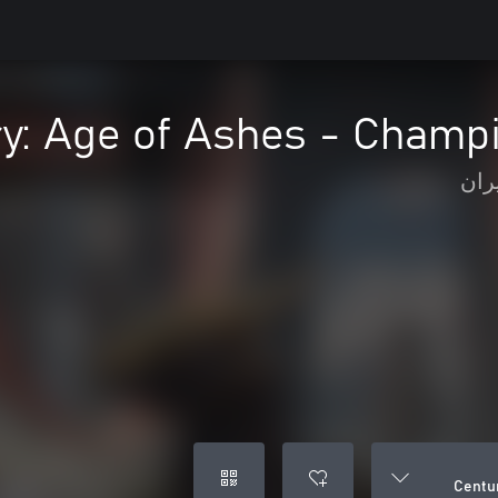
y: Age of Ashes - Champi
ران
Centur