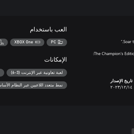
العب باستخدام
XBOX One
PC
الإمكانات
لعبة تعاونية عبر الإنترنت (3-6)
تاريخ الإصدار
نمط متعدد اللاعبين عبر النظام الأساسي ل
١٤‏/١٢‏/٢٠٢٣