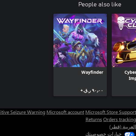
People also like
Wayfinder
Cyber
Imp
Overd
٩٠٫٠٠ ر.ق.‏+
itive Seizure Warning
Microsoft account
Microsoft Store Support
Returns
Orders tracking
العربية (قطر)
خيارات خصوصيتك