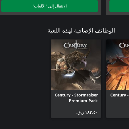
الانتقال إلى "الألعاب"
الوظائف الإضافية لهذه اللعبة
Century - Stormraiser
Century -
Premium Pack
١٨٢٫٥٠ ر.ق.‏