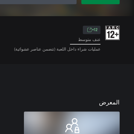
12+
عنف متوسط
عمليات شراء داخل اللعبة (تتضمن عناصر عشوائية)
المعرض