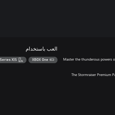
العب باستخدام
Master the thunderous powers of 
Series X|S
XBOX One
The Stormraiser Premium Pac