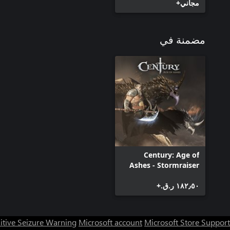
مجاني+
مضمنة في
Century: Age of
Ashes - Stormraiser
Premium Edition
١٨٢٫٥٠ ر.ق.‏+
itive Seizure Warning
Microsoft account
Microsoft Store Support