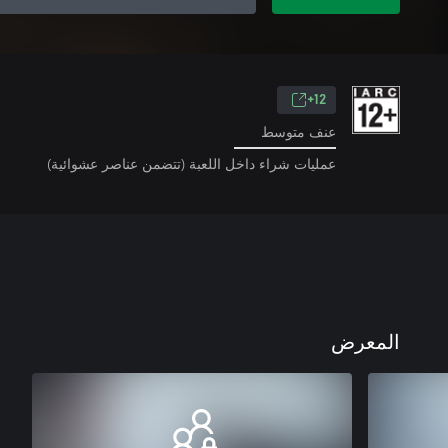
12+
عنف متوسط
عمليات شراء داخل اللعبة (تتضمن عناصر عشوائية)
المعرض