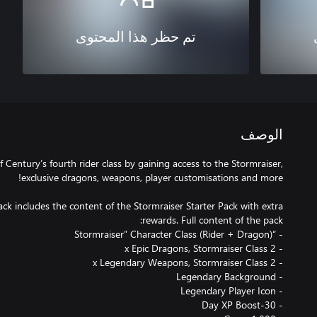
تم حظر هذا المحتوى
الوصف
Century’s fourth rider class by gaining access to the Stormraiser,
k includes the content of the Stormraiser Starter Pack with extra