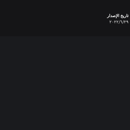
تاريخ الإصدار
٢٩‏/٦‏/٢٠٢٢