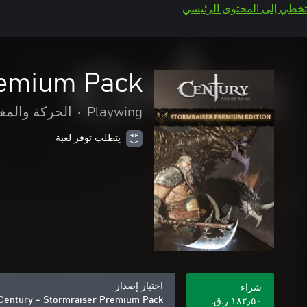
تخطي إلى المحتوى الرئيسي
remium Pack
Playwing
•
الحركة والمغ
يتطلب توفر لعبة
اختيار إصدار
شراء
Century - Stormraiser Premium Pack
١٨٢٫٥٠ ر.ق.‏