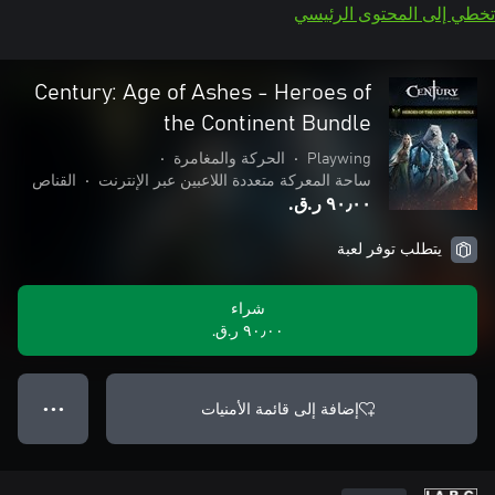
تخطي إلى المحتوى الرئيسي
Century: Age of Ashes - Heroes of
the Continent Bundle
Playwing
•
الحركة والمغامرة
•
ساحة المعركة متعددة اللاعبين عبر الإنترنت
•
القناص
٩٠٫٠٠ ر.ق.‏
يتطلب توفر لعبة
شراء
٩٠٫٠٠ ر.ق.‏
إضافة إلى قائمة الأمنيات
● ● ●