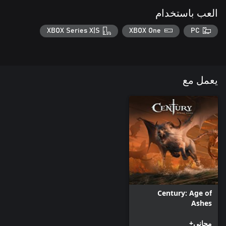
العب باستخدام
XBOX Series X|S
XBOX One
PC
يعمل مع
Century: Age of
Ashes
مجاني+