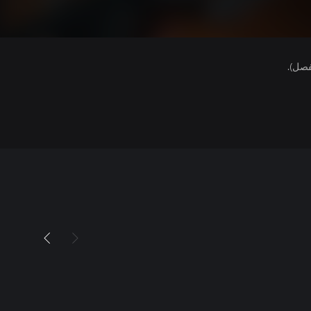
فصل).