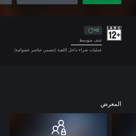
12+
عنف متوسط
عمليات شراء داخل اللعبة (تتضمن عناصر عشوائية)
المعرض