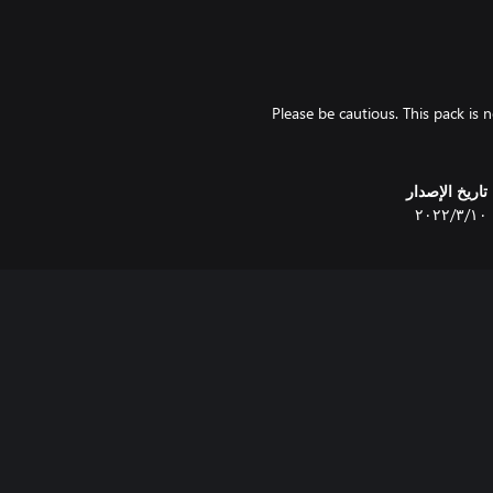
Please be cautious. This pack is n
تاريخ الإصدار
١٠‏/٣‏/٢٠٢٢