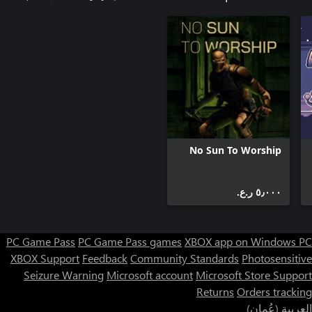
في كل جانب، لكن السلام لا يزال بعيد المنال. هل سينتهي هذا الصراع
المدمر يومًا ما؟ عليك أن تلعب لتكتشف ذلك!
No Sun To Worship
٥٫٠٠٠ ر.ع.‏
PC Game Pass
PC Game Pass games
XBOX app on Windows PC
XBOX Support
Feedback
Community Standards
Photosensitive
Seizure Warning
Microsoft account
Microsoft Store Support
Returns
Orders tracking
العربية (عُمان)