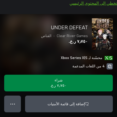
تخطي إلى المحتوى الرئيسي
UNDER DEFEAT
Clear River Games
•
القناص
٧٫٧٥٠ ر.ع.‏
محسّنة لـ Xbox Series X|S
4 من اللغات المدعمة
شراء
٧٫٧٥٠ ر.ع.‏
إضافة إلى قائمة الأمنيات
● ● ●