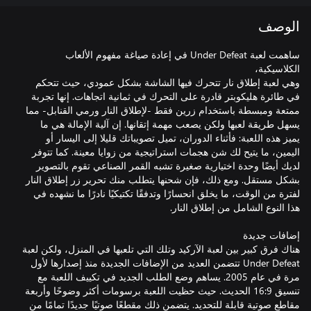
الوصف
ساهمت لعبة Under Defeat في إعادة صياغة مفهوم الألعاب
وهي لعبة إطلاق نار تتحرك فيها الشاشة بشكل عمودي، حيث تتحكم
في طائرة هليكوبتر قادرة على التحرك في ثمانية اتجاهات. إنها تجربة
ممتعة ومبسطة باستخدام زرين فقط -لإطلاق النار ورمي القنابل- مما
يسهل طريقة لعبها ولكن يصعب مهمة إتقانها. إن آلية الإمالة هي ما
يميز هذه اللعبة: فأثناء الدوران، تميل تصويباتك قليلا إلى اليسار أو
اليمين، ما يتيح لك شن هجمات استراتيجية من زوايا معينة. كما تتوفر
لديك أيضًا وحدة اختيارية صغيرة تشبه القمر الصناعي تقوم بالتصوير
بشكل مستقل. ومع ذلك، فإن شحنها يتطلب منك تحرير زر إطلاق النار
لفترة من الوقت، ما يخلق انحسارًا وتدفقًا تكتيكيًا نادرًا ما نشهده في
هناك فرق كبير بين لعبة الآركيد وتلك التي تلعبها في المنزل، ولكن لعبة
Under Defeat تتضمن العديد من الإضافات الجديدة منذ إصدارها لأول
مرة في عام 2005. يساهم وضع الطلب الجديد في تكييف اللعبة مع
تنسيق 16:9 الحديث. حيث حظيت اللعبة برسومات أكثر وضوحًا وأربعة
مقاطع صوتية قابلة للتحديد. يتضمن ذلك مقطعًا صوتيًا جديدًا تمامًا من