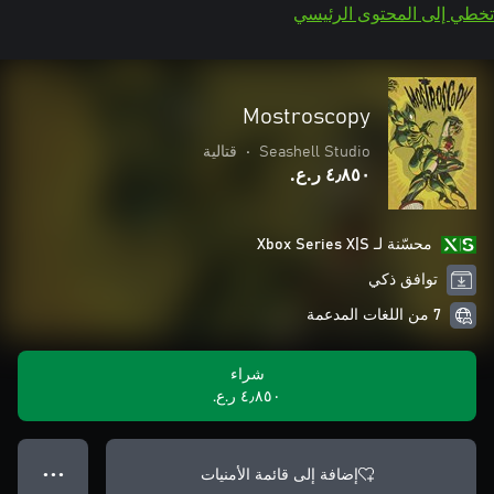
تخطي إلى المحتوى الرئيسي
Mostroscopy
Seashell Studio
•
قتالية
٤٫٨٥٠ ر.ع.‏
محسّنة لـ Xbox Series X|S
توافق ذكي
7 من اللغات المدعمة
شراء
٤٫٨٥٠ ر.ع.‏
إضافة إلى قائمة الأمنيات
● ● ●