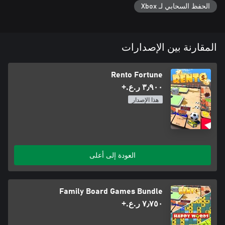
الحفظ السحابي لـ Xbox
المقارنة بين الإصدارات
Rento Fortune
٣٫٩٠٠ ر.ع.‏+
هذا الإصدار
العودة إلى أعلى
Family Board Games Bundle
٧٫٧٥٠ ر.ع.‏+