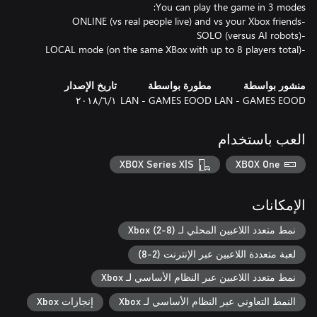
-LOCAL mode (on the same XBox with up to 8 players total)
منشور بواسطة
مطورة بواسطة
تاريخ الإصدار
LAN - GAMES EOOD
LAN - GAMES EOOD
١‏/٦‏/٢٠١٨
العب باستخدام
XBOX Series X|S
XBOX One
الإمكانات
نمط متعدد اللاعبين المحلي لـ Xbox (2-8)
لعبة متعددة اللاعبين عبر الإنترنت (2-8)
نمط متعدد اللاعبين عبر النظام الأساسي لـ Xbox
النمط التعاوني عبر النظام الأساسي لـ Xbox
إنجازات Xbox