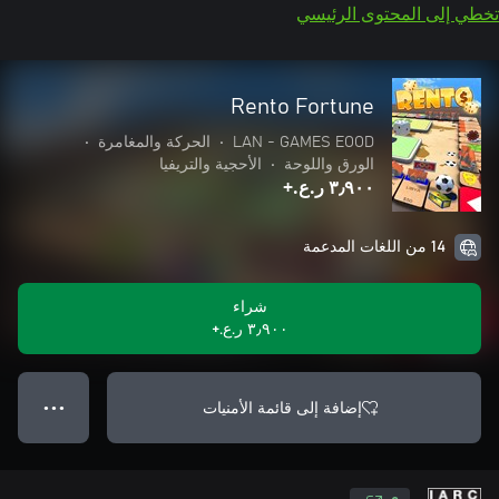
تخطي إلى المحتوى الرئيسي
Rento Fortune
LAN - GAMES EOOD
•
الحركة والمغامرة
•
الورق واللوحة
•
الأحجية والتريفيا
٣٫٩٠٠ ر.ع.‏+
14 من اللغات المدعمة
شراء
٣٫٩٠٠ ر.ع.‏+
إضافة إلى قائمة الأمنيات
● ● ●