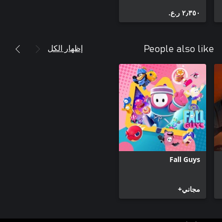
٢٫٣٥٠ ر.ع.‏
إظهار الكل
People also like
Fall Guys
مجاني+