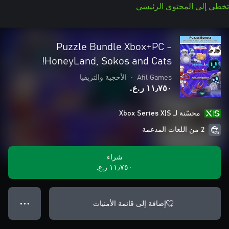
تخطي إلى المحتوى الرئيسي
Puzzle Bundle Xbox+PC -
HoneyLand, Sokos and Cats!
Afil Games
•
الأحجية والتريفيا
١١٫٧٥٠ ر.ع.‏
محسّنة لـ Xbox Series X|S
2 من اللغات المدعمة
شراء
١١٫٧٥٠ ر.ع.‏
إضافة إلى قائمة الأمنيات
● ● ●