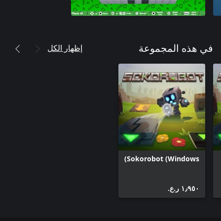
إظهار الكل
في هذه المجموعة
Sokorobot (Windows)
١٫٩٥٠ ر.ع.‏