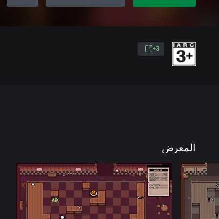
3+
المعرض