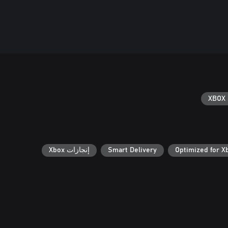
XBOX 
Optimized for X
Smart Delivery
إنجازات Xbox