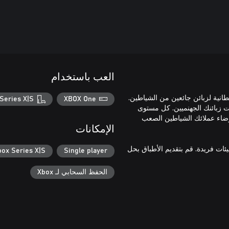
العب باستخدام
يطانية لزبائن جائعين من الشياطين.
Series X|S
XBOX One
ات زبائنك الجهنميين. كل مستوى
لإرضاء عملائك الشياطين الصعب
الإمكانات
 هذا اللعبة اللطيفة بفن البيكسل 30 مستوى متزايد التحدي عبر 3 بيئات فريدة. قم بتقديم الأطباق بحل
box Series X|S
Single player
الحفظ السحابي لـ Xbox