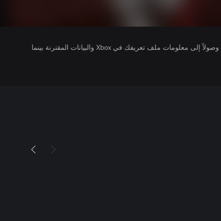
يتلقى ناشرو الألعاب التي تقوم بتشغيلها وصولاً إلى معلومات ملف تعريفك في Xbox والبيانات المقترنة بينما