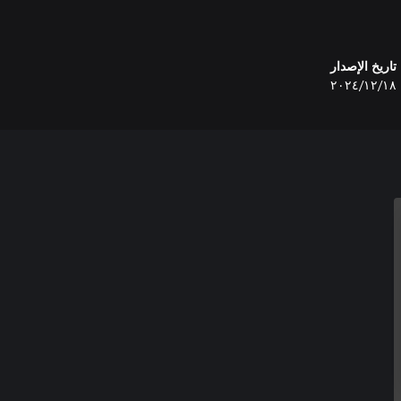
تاريخ الإصدار
١٨‏/١٢‏/٢٠٢٤