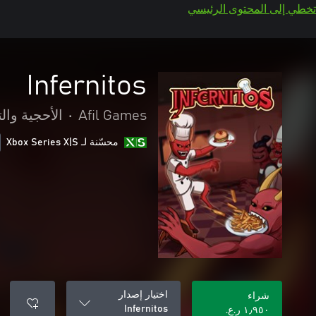
تخطي إلى المحتوى الرئيسي
Infernitos
Afil Games
•
الأحجية والت
محسّنة لـ Xbox Series X|S
اختيار إصدار
شراء
Infernitos
١٫٩٥٠ ر.ع.‏