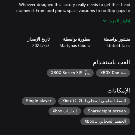
Whoever designed this factory really needs to get their head
examined. From acid pools, space vacuums to rooftop gaps to
clear, or just outright chaos on the floor. As you progress, the
إظهار المزيد
factory will throw tougher challenges at you with more and more
منشور بواسطة
مطورة بواسطة
تاريخ الإصدار
Untold Tales
Martynas Cibulis
3‏/5‏/2024
Grab a buddy and get this line moving double time! Work
together, communicate, and juggle tasks frantically. NOTE: This
العب باستخدام
game supports local couch co-op only; there is no online
multiplayer mode. The game can be played in single-player, but it
XBOX Series X|S
XBOX One
الإمكانات
Ready, Steady, Ship! is built around responsive yet simple
النمط التعاوني المحلي لـ Xbox (2-2)
Single player
controls, so almost anyone can quickly and easily join the fun.
Shared/split screen
إنجازات Xbox
الحفظ السحابي لـ Xbox