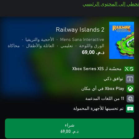
تخطي إلى المحتوى الرئيسي
Railway Islands 2
Mens Sana Interactive
•
الأحجية والتريفيا
•
الورق واللوحة
•
تعليمي
•
العائلة والأطفال
•
محاكاة
د.م.‏ 69,00
محسّنة لـ Xbox Series X|S
توافق ذكي
Xbox Play في أي مكان
11 من اللغات المدعمة
تم تحسينها للأجهزة المحمولة
شراء
د.م.‏ 69,00