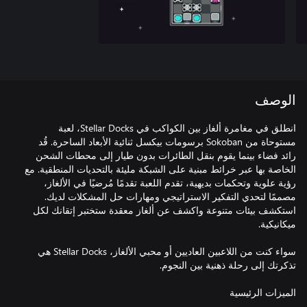
الوصف
انطلق في مغامرة ألغاز بين الكواكب في Stellar Docks، لعبة
مستوحاة من Sokoban برسومات بيكسل ثنائية الأبعاد الساحرة. قُد
رائد فضاء بينما يقوم بنقل الطائرات بدون طيار إلى محطات الشحن
الخاصة بها عبر خرائط مبنية على الشبكة مليئة بالتحديات المنطقية. مع
رؤية علوية وتحكمات بديهية، تقدم اللعبة تقدمًا مُرضيًا في الألغاز،
مصممًا لتحدي التفكير الاستراتيجي ومهارات حل المشكلات لديك.
استكشف بيئات متنوعة واكشف عن ألغاز معقدة ستختبر إتقانك لكل
سواء كنت من اللاعبين العاديين أو محبي الألغاز، Stellar Docks هي