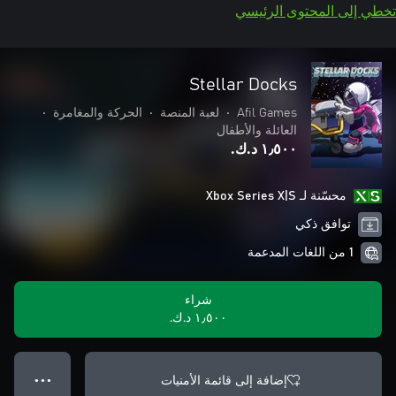
تخطي إلى المحتوى الرئيسي
Stellar Docks
Afil Games
•
لعبة المنصة
•
الحركة والمغامرة
•
العائلة والأطفال
١٫٥٠٠ د.ك.‏
محسّنة لـ Xbox Series X|S
توافق ذكي
1 من اللغات المدعمة
شراء
١٫٥٠٠ د.ك.‏
إضافة إلى قائمة الأمنيات
● ● ●