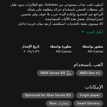
أسلوب لعب جذاب مستوحى من Sokoban: دفع الطائرات بدون طيار
التراجع غير المحدود وإعادة البدء: جرب بلا خوف وقم بتحسين
40 مستوى مليئة بالتحديات: استكشف أربعة بيئات فريدة (داخل
السفينة الفضائية، القمر، المريخ، ونبتون)، حيث يقدم كل منها عناصر
إظهار المزيد
فن بيكسل غامر: تجربة سحر الفن اليدوي من البيكسل 2D في بيئة
منشور بواسطة
مطورة بواسطة
تاريخ الإصدار
Afil Games
Afil Games
٢٩‏/١‏/٢٠٢٥
تحكم مرن: اختر بين لوحة المفاتيح أو جهاز التحكم على الكمبيوتر
استعد لإرساء مهاراتك وإتقان الكون في Stellar Docks!
العب باستخدام
XBOX Series X|S
XBOX One
الإمكانات
Optimized for Xbox Series X|S
Single player
Smart Delivery
إنجازات Xbox