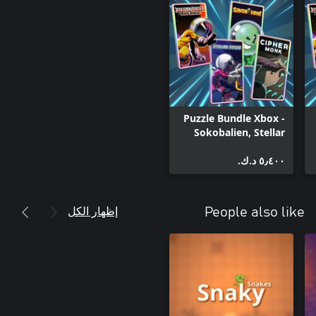
Puzzle Bundle Xbox -
Sokobalien, Stellar
Docks, Stellar Docks:
٥٫٤٠٠ د.ك.‏
Deep Space, Cipher
Monk
إظهار الكل
People also like