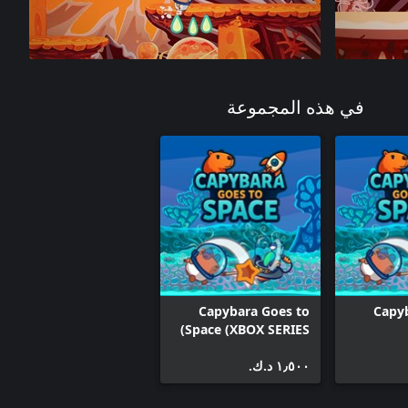
في هذه المجموعة
Capybara Goes to
Capy
Space (XBOX SERIES)
١٫٥٠٠ د.ك.‏