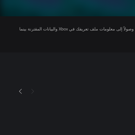
يتلقى ناشرو الألعاب التي تقوم بتشغيلها وصولاً إلى معلومات ملف تعريفك في Xbox والبيانات المقترنة بينما