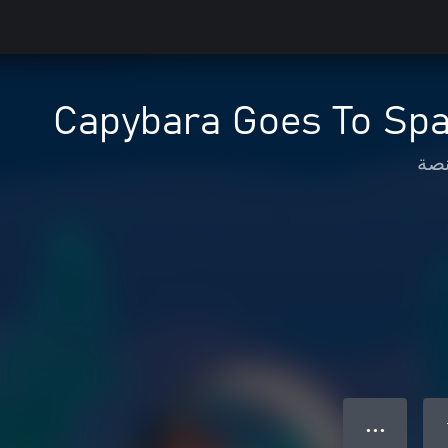
Capybara Goes To Spa
نصة
● ● ●