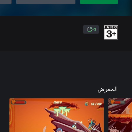
3+
المعرض