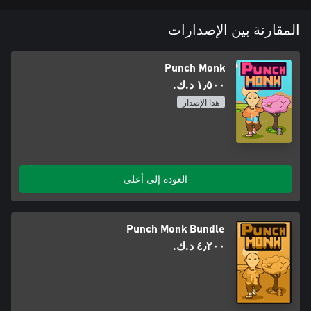
المقارنة بين الإصدارات
Punch Monk
١٫٥٠٠ د.ك.‏
هذا الإصدار
العودة إلى أعلى
Punch Monk Bundle
٤٫٢٠٠ د.ك.‏