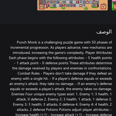
الوصف
Punch Monk is a challenging puzzle game with 50 phases of
incremental progression. As players advance, new mechanics are
introduced, increasing the game's complexity. Player Attributes
Each phase begins with the following attributes: - 5 health points
- 1 attack point - 0 defense points These attributes determine
the damage received by players and enemies in confrontations.
Combat Rules - Players don't take damage if they defeat an
enemy with a single hit. - If a player's defense equals or exceeds
an enemy's attack, they take no damage. - If an enemy's defense
equals or exceeds a player's attack, the enemy takes no damage.
Enemies Four unique enemy types exist: 1. Enemy 1: 3 health, 1
attack, 0 defense 2. Enemy 2: 3 health, 1 attack, 1 defense 3.
Enemy 3: 3 health, 3 attacks, 0 defense 4. Enemy 4: 4 health, 2
attacks, 2 defense Potions Potions adjust player attributes: -
Increase health (+1) - Increase attack (+1) - Increase defense