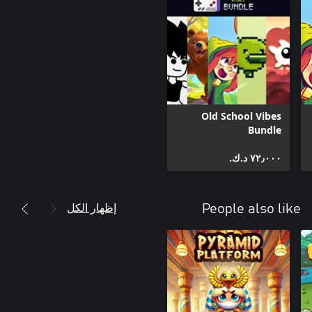
Old School Vibes
Bundle
٧٢٫٠٠٠ د.ك.‏
إظهار الكل
People also like