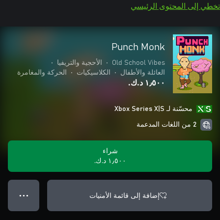
تخطي إلى المحتوى الرئيسي
Punch Monk
Old School Vibes
•
الأحجية والتريفيا
•
العائلة والأطفال
•
الكلاسيكيات
•
الحركة والمغامرة
١٫٥٠٠ د.ك.‏
محسّنة لـ Xbox Series X|S
2 من اللغات المدعمة
شراء
١٫٥٠٠ د.ك.‏
إضافة إلى قائمة الأمنيات
● ● ●