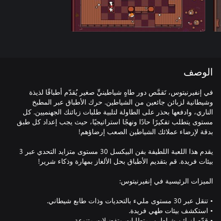
الوصف
في إنفيرنيتوس، تَقمَّص دور طاهٍ شياطينيٍّ صغير يُقدّم أطباقًا لذيذة
وشيطانية لزبائن جائعين من الشياطين. حرك الأطباق عبر المطبخ
الناري، وادفعها بحذر على الطاولة لتلبية طلبات زبائنك الجهنميين. كل
مستوى يتطلب تفكيرًا حادًا ونهجًا استراتيجيًا، حيث يجب إعداد كل طبق
يقدم هذا اللعبة اللطيفة بفن البيكسل 30 مستوى متزايد التحدي عبر 3