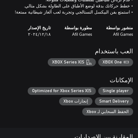
• استمتع بفن البيكسل النستالجي وتجربة لعب ألغاز شيطانية ممتعة!
منشور بواسطة
مطورة بواسطة
تاريخ الإصدار
Afil Games
Afil Games
١٨‏/١٢‏/٢٠٢٤
العب باستخدام
XBOX Series X|S
XBOX One
الإمكانات
Optimized for Xbox Series X|S
Single player
Smart Delivery
إنجازات Xbox
الحفظ السحابي لـ Xbox
المقارنة بين الإصدارات