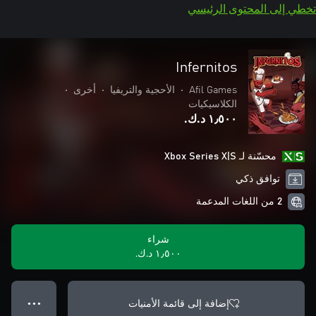
تخطي إلى المحتوى الرئيسي
Infernitos
Afil Games
•
الأحجية والتريفيا
•
أخرى
•
الكلاسيكيات
١٫٥٠٠ د.ك.‏
محسّنة لـ Xbox Series X|S
توافق ذكي
2 من اللغات المدعمة
شراء
١٫٥٠٠ د.ك.‏
إضافة إلى قائمة الأمنيات
● ● ●