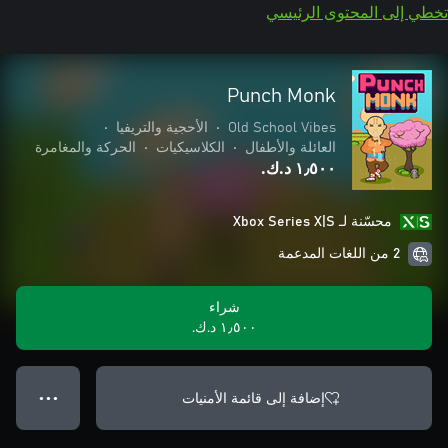
تخطي إلى المحتوى الرئيسي
Punch Monk
Old School Vibes
•
الأحجية والتريفيا
•
العائلة والأطفال
•
الكلاسيكيات
•
الحركة والمغامرة
١٫٥٠٠ د.ك.‏
محسّنة لـ Xbox Series X|S
2 من اللغات المدعمة
شراء
١٫٥٠٠ د.ك.‏
إضافة إلى قائمة الأمنيات
● ● ●