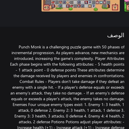
الوصف
Punch Monk is a challenging puzzle game with 50 phases of
incremental progression. As players advance, new mechanics are
introduced, increasing the game's complexity. Player Attributes
Each phase begins with the following attributes: - 5 health points
- 1 attack point - 0 defense points These attributes determine
the damage received by players and enemies in confrontations.
Combat Rules - Players don't take damage if they defeat an
enemy with a single hit. - If a player's defense equals or exceeds
an enemy's attack, they take no damage. - If an enemy's defense
equals or exceeds a player's attack, the enemy takes no damage.
Enemies Four unique enemy types exist: 1. Enemy 1: 3 health, 1
attack, 0 defense 2. Enemy 2: 3 health, 1 attack, 1 defense 3.
Enemy 3: 3 health, 3 attacks, 0 defense 4. Enemy 4: 4 health, 2
attacks, 2 defense Potions Potions adjust player attributes: -
Increase health (+1) - Increase attack (+1) - Increase defense