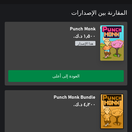
المقارنة بين الإصدارات
Punch Monk
١٫٥٠٠ د.ك.‏
هذا الإصدار
العودة إلى أعلى
Punch Monk Bundle
٤٫٢٠٠ د.ك.‏