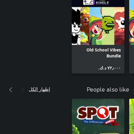
Old School Vibes
Bundle
٧٢٫٠٠٠ د.ك.‏
إظهار الكل
People also like