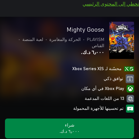
تخطي إلى المحتوى الرئيسي
Mighty Goose
PLAYISM
•
الحركة والمغامرة
•
لعبة المنصة
•
القناص
٦٫٠٠٠ د.ك.‏
محسّنة لـ Xbox Series X|S
توافق ذكي
Xbox Play في أي مكان
13 من اللغات المدعمة
تم تحسينها للأجهزة المحمولة
شراء
٦٫٠٠٠ د.ك.‏