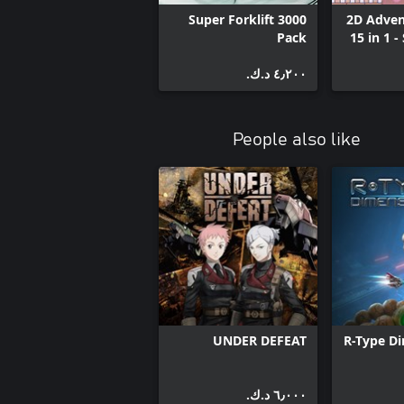
Super Forklift 3000
2D Adventures Pack -
Pack
15 in 1 
٤٫٢٠٠ د.ك.‏
People also like
UNDER DEFEAT
R-Type Di
٦٫٠٠٠ د.ك.‏