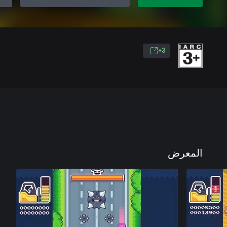
3+
المعرض