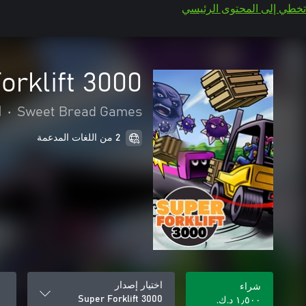
تخطي إلى المحتوى الرئيسي
orklift 3000
Sweet Bread Games
•
ا
2 من اللغات المدعمة
اختيار إصدار
شراء
Super Forklift 3000
١٫٥٠٠ د.ك.‏