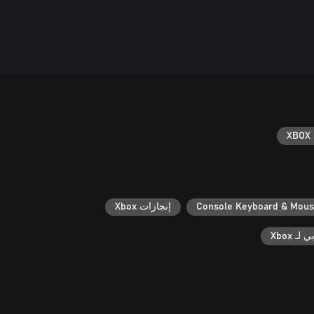
XBOX 
Console Keyboard & Mou
إنجازات Xbox
ـ Xbox