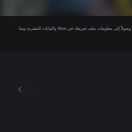
يتلقى ناشرو الألعاب التي تقوم بتشغيلها وصولاً إلى معلومات ملف تعريفك في Xbox والبيانات المقترنة بينما