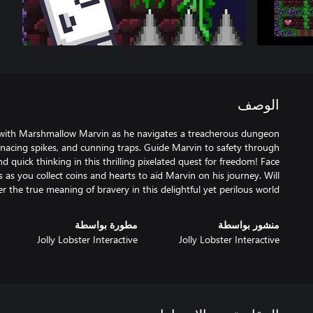
الوصف
with Marshmallow Marvin as he navigates a treacherous dungeon
menacing spikes, and cunning traps. Guide Marvin to safety through
d quick thinking in this thrilling pixelated quest for freedom! Face
s as you collect coins and hearts to aid Marvin on his journey. Will
 the true meaning of bravery in this delightful yet perilous world?
منشور بواسطة
مطورة بواسطة
Jolly Lobster Interactive
Jolly Lobster Interactive