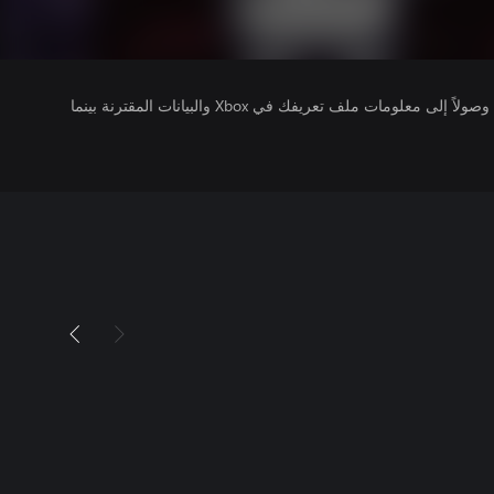
يتلقى ناشرو الألعاب التي تقوم بتشغيلها وصولاً إلى معلومات ملف تعريفك في Xbox والبيانات المقترنة بينما