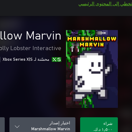
تخطي إلى المحتوى الرئيسي
low Marvin
olly Lobster Interactive
محسّنة لـ Xbox Series X|S
اختيار إصدار
شراء
Marshmallow Marvin
١٫٥٠٠ د.ك.‏