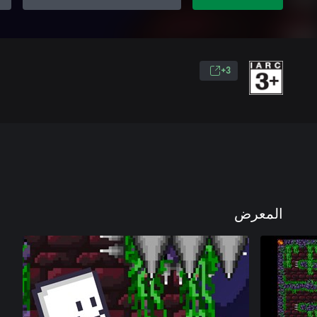
3+
المعرض