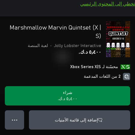
تخطي إلى المحتوى الرئيسي
Marshmallow Marvin Quintset (X |
S)
Jolly Lobster Interactive
•
لعبة المنصة
٥٫٤٠٠ د.ك.‏
محسّنة لـ Xbox Series X|S
2 من اللغات المدعمة
شراء
٥٫٤٠٠ د.ك.‏
إضافة إلى قائمة الأمنيات
● ● ●