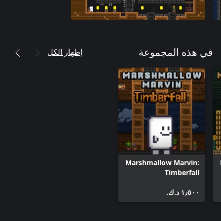
إظهار الكل
في هذه المجموعة
Marshmallow Marvin:
Timberfall
١٫٥٠٠ د.ك.‏