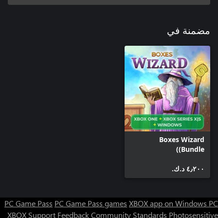
مضمنة في
Boxes Wizard
(Bundle)
٤٫٢٠٠ د.ك.‏
PC Game Pass
PC Game Pass games
XBOX app on Windows PC
XBOX Support
Feedback
Community Standards
Photosensitive