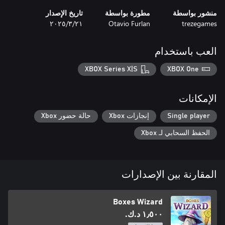
منشور بواسطة
مطورة بواسطة
تاريخ الإصدار
trezegames
Otavio Furlan
٢١‏/٣‏/٢٠٢٥
العب باستخدام
XBOX Series X|S
XBOX One
الإمكانات
Single player
إنجازات Xbox
حالة حضور Xbox
الحفظ السحابي لـ Xbox
المقارنة بين الإصدارات
Boxes Wizard
١٫٥٠٠ د.ك.‏