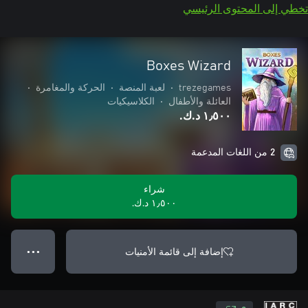
تخطي إلى المحتوى الرئيسي
Boxes Wizard
trezegames
•
لعبة المنصة
•
الحركة والمغامرة
•
العائلة والأطفال
•
الكلاسيكيات
١٫٥٠٠ د.ك.‏
2 من اللغات المدعمة
شراء
١٫٥٠٠ د.ك.‏
إضافة إلى قائمة الأمنيات
● ● ●