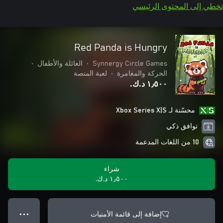
تخطي إلى المحتوى الرئيسي
Red Panda is Hungry
Synnergy Circle Games
•
العائلة والأطفال
•
الحركة والمغامرة
•
لعبة المنصة
١٫٥٠٠ د.ك.‏
محسّنة لـ Xbox Series X|S
توافق ذكي
10 من اللغات المدعمة
شراء
١٫٥٠٠ د.ك.‏
إضافة إلى قائمة الأمنيات
● ● ●