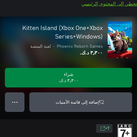
تخطي إلى المحتوى الرئيسي
Kitten Island (Xbox One+Xbox
Series+Windows)
Phoenix Reborn Games
•
لعبة المنصة
٣٫٣٠٠ د.ك.‏
شراء
٣٫٣٠٠ د.ك.‏
إضافة إلى قائمة الأمنيات
● ● ●
7+