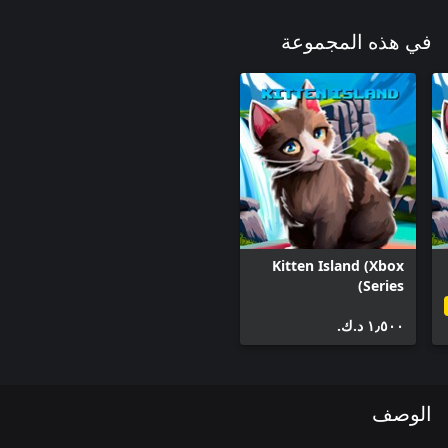
في هذه المجموعة
Kitten Island (Xbox
Series)
١٫٥٠٠ د.ك.‏
الوصف