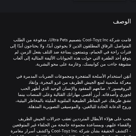
الوصف
قامت شركة Cool-Toyz Inc بتصميم Ultra Pets، مدفوعة من الطلب
المتواصل. الرفاق المطلقون الذين لا يجوعون أبدًا، ولا يحتاجون أبدًا إلى
فترات راحة في الحمام، ويتمتعون بمناعة ضد التلف بفعل الزمن. لم
يتوقع أحد الطفرة التي حولت هذه الحيوانات الأليفة المثالية إلى ألعاب
أتقِن استخدام الأسلحة المتفجرة ومجموعات الضربات المدمرة في
معركة ملحمية لمنع الجيش الظريف من غزو المجرة، وإنقاذ
البروفيسور Y، صانعهم المفقود والإنسان الوحيد الذي أظهر الحب
لجوري وأصدقائه. أبرِز أقصى مهاراتك القتالية وعلى المنصات بينما
تشق طريقك عبر المناظر الطبيعية الملتوية المليئة بالمخاطر البيئية،
يجب على هؤلاء الأبطال المترددين تعقب جنرالات الجيش الظريف
والقضاء عليهم، وبمساعدة مجموعة جامحة من الحلفاء غير المتوقعين
- اكتشف الحقيقة بشأن شركة Cool-Toyz Inc.‎ واكشف أسرار مغامرة