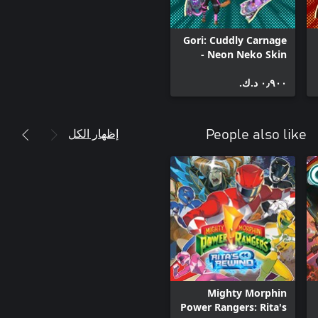
Gori: Cuddly Carnage
- Neon Neko Skin
Pack
٠٫٩٠٠ د.ك.‏
إظهار الكل
People also like
Mighty Morphin
Power Rangers: Rita's