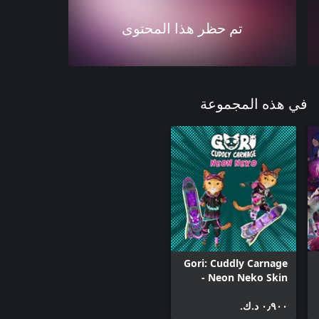
تم حظر هذا المحتوى
في هذه المجموعة
Gori: Cuddly Carnage
- Neon Neko Skin
Pack
٠٫٩٠٠ د.ك.‏