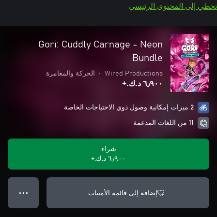
تخطي إلى المحتوى الرئيسي
Gori: Cuddly Carnage - Neon
Bundle
Wired Productions
•
الحركة والمغامرة
٦٫٩٠٠ د.ك.‏+
2 ميزات إمكانية وصول ذوي الاحتياجات الخاصة
11 من اللغات المدعمة
شراء
٦٫٩٠٠ د.ك.‏+
إضافة إلى قائمة الأمنيات
● ● ●