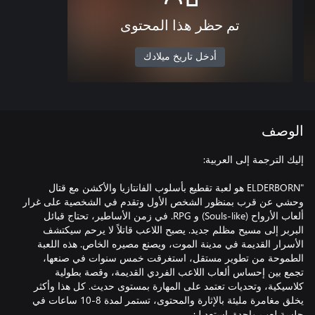
تم حظر هذا المحتوى
أدخل تاريخ ميلادك
الوصف
"ELDERBORN هو لعبة تقطيع بأسلوب الفانتازيا والأكشن مع قتال
وحشي عن قرب بمنظور الشخص الأول وتقدم في الشخصية على غرار
ألعاب الأرواح (Souls-like) و RPG. في زمن الأساطير، تحتاج قبائل
البربر إلى مسيح مظلم جديد. يصبح اللاعب قاتلاً لا يرحم سيكتشف
الأسرار القديمة في مدينة الموت، ويصنع مصيره الخاص. هذه اللعبة
الطموحة من تطوير مستقل، استغرقت خمس سنوات في صنعها،
تجمع بين إحساس ألعاب اللاعب الفردي القديمة، وقصة بطولية
كلاسيكية، وتحديات تعتمد على المهارة بمستوى حديث. كل هذا وأكثر
يخلق مغامرة مليئة بالإثارة والمحتوى، تستمر لمدة 8-10 ساعات في