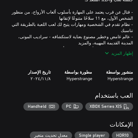
- قتال عن قرب يعتمد على المهارة بأسلوب ألعاب الأرواح، من منظور
- نظام تقدم في الشخصية ومهارات يتيح لك لعب اللعبة بالطريقة التي
- عالم غامض وخطير مصنوع بعناية لاستكشافه - سراديب الموتى،
- مجموعة كبيرة من الأعداء، كل منهم بأسلوب قتال خاص به، وحيل،
إظهار المزيد
- موسيقى تصويرية أصلية ملحمية وثقيلة تمزج أحيانًا مع إيقاعات
منشور بواسطة
مطورة بواسطة
تاريخ الإصدار
- تكريم غير معتذر لفانتازيا البطولة على طراز Robert E. Howard
Hyperstrange
Hyperstrange
٨‏/١١‏/٢٠٢٤
العب باستخدام
كن بربريًا!"
Handheld
PC
XBOX Series X|S
الإمكانات
HDR10
Single player
معدل تحديث متغير