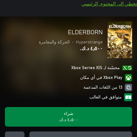
تخطي إلى المحتوى الرئيسي
ELDERBORN
Hyperstrange
•
الحركة والمغامرة
٤٫٥٠٠ د.ك.‏
محسّنة لـ Xbox Series X|S
Xbox Play في أي مكان
13 من اللغات المدعمة
متوافق في الغالب
شراء
٤٫٥٠٠ د.ك.‏