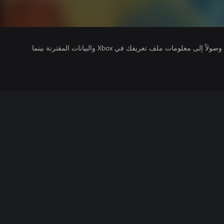
يتلقى ناشرو الألعاب التي تقوم بتشغيلها وصولاً إلى معلومات ملف تعريفك في Xbox والبيانات المقترنة بينما