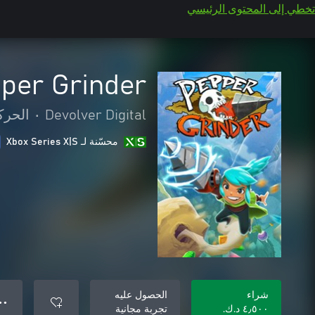
تخطي إلى المحتوى الرئيسي
per Grinder
Devolver Digital
•
الحرك
محسّنة لـ Xbox Series X|S
شراء
الحصول عليه
● ●
٤٫٥٠٠ د.ك.‏
تجربة مجانية