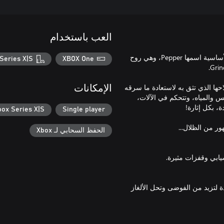
العب باستخدام
Pepper Grinder لعبة مغامرة قراصنة مليئة بالأكشن والحركة بطلتها الأساسية اسمها Pepper، وهي روح
Series X|S
XBOX One
وسُرق منها كنزها، يجب على Pepper تدوير سلاحها الذي تثق به لاستعادة ما سرقه
الإمكانات
لاحها Grinder، تحفر Pepper عبر التضاريس والمياه، وتتحكم في الآلات،
box Series X|S
Single player
الحفظ السحابي لـ Xbox
عن رؤوس حفر جديدة لتزيد من الفوضى وتحل الألغاز