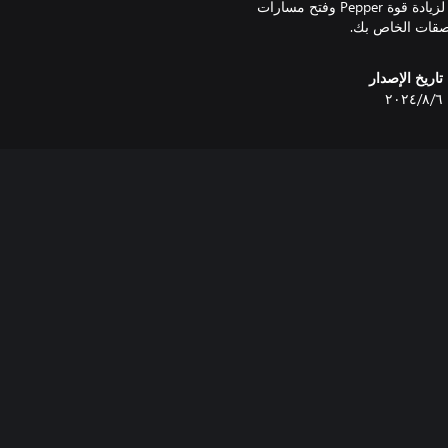
التقط الجواهر والثروات الأخرى أثناء مغامرتك واستفد منها في المتاجر لزيادة قوة Pepper وفتح مسارات
لصقات الخاص بك.
تاريخ الإصدار
٦‏/٨‏/٢٠٢٤