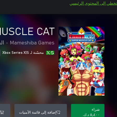
تخطي إلى المحتوى الرئيسي
MUSCLE CAT
Mameshiba Games
•
ال
محسّنة لـ Xbox Series X|S
شراء
إضافة إلى قائمة الأمنيات
٥٫٤٠٠ د.ك.‏