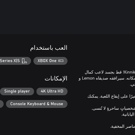
العب باستخدام
Series X|S
XBOX One
استعد للاستمتاع بمغامرة لعبة منصات ثنائية الأبعاد مجنونة بطلهاKinnikuNeko! قط بجسد لاعب كمال
أجسام سيقاتل ضد جيش فضائي ضخم غزا كوكب الأرض وأسر جميع سكانه. سيرافقه صديقاه Lemon و
الإمكانات
Single player
4K Ultra HD
رًا على إيقاع اللعبة. يمكنك
Console Keyboard & Mouse