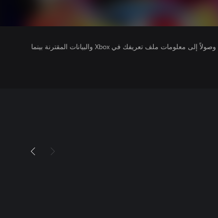
يتلقى ناشرو الألعاب التي تقوم بتشغيلها وصولاً إلى معلومات ملف تعريفك في Xbox والبيانات المقترنة بينما