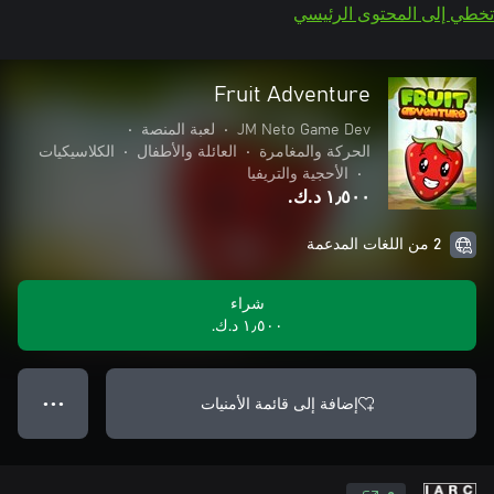
تخطي إلى المحتوى الرئيسي
Fruit Adventure
JM Neto Game Dev
•
لعبة المنصة
•
الحركة والمغامرة
•
العائلة والأطفال
•
الكلاسيكيات
•
الأحجية والتريفيا
١٫٥٠٠ د.ك.‏
2 من اللغات المدعمة
شراء
١٫٥٠٠ د.ك.‏
إضافة إلى قائمة الأمنيات
● ● ●