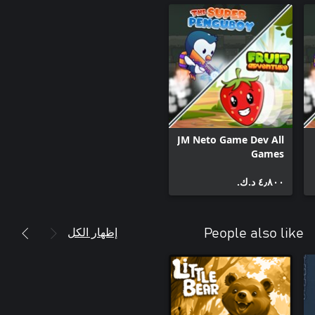
JM Neto Game Dev All
Games
٤٫٨٠٠ د.ك.‏
إظهار الكل
People also like