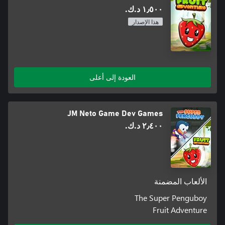
١٫٥٠٠ د.ك.‏
هذا الإصدار
العودة إلى أعلى
JM Neto Game Dev Games
٢٫٤٠٠ د.ك.‏
الألعاب المضمنة
The Super Penguboy
Fruit Adventure