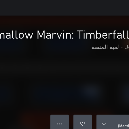
allow Marvin: Timberfall
J
•
لعبة المنصة
● ● ●
Marsh