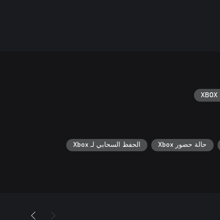
XBOX 
حالة حضور Xbox
الحفظ السحابي لـ Xbox