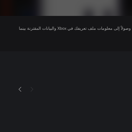
يتلقى ناشرو الألعاب التي تقوم بتشغيلها وصولاً إلى معلومات ملف تعريفك في Xbox والبيانات المقترنة بينما