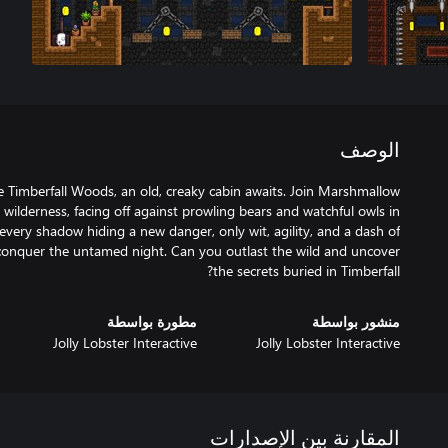
الوصف
e Timberfall Woods, an old, creaky cabin awaits. Join Marshmallow
wilderness, facing off against prowling bears and watchful owls in
h every shadow hiding a new danger, only wit, agility, and a dash of
n conquer the untamed night. Can you outlast the wild and uncover
the secrets buried in Timberfall?
منشور بواسطة
مطورة بواسطة
Jolly Lobster Interactive
Jolly Lobster Interactive
المقارنة بين الإصدارات