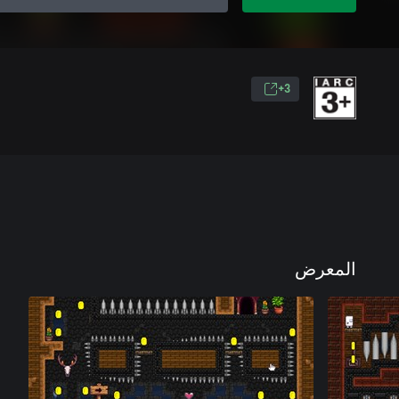
3+
المعرض