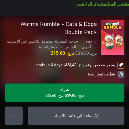
تخطي إلى المحتوى الرئيسي
Worms Rumble - Cats & Dogs
Double Pack
Team17
•
ساحة المعركة متعددة اللاعبين عبر الإنترنت
•
أخرى
•
القناص
•
الاستراتيجية
د.ج.‏ 539,00
د.ج.‏ 215,60
بسعر مخفض: وفر د.ج.‏ 323,40، ends in 3 days
يتطلب توفر لعبة
شراء
د.ج.‏ 539,00
د.ج.‏ 215,60
إضافة إلى قائمة الأمنيات
● ● ●