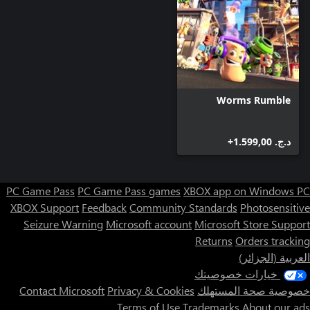
Worms Rumble
د.ج.‏ 1.599,00+
PC Game Pass
PC Game Pass games
XBOX app on Windows PC
XBOX Support
Feedback
Community Standards
Photosensitive
Seizure Warning
Microsoft account
Microsoft Store Support
Returns
Orders tracking
العربية (الجزائر)
خيارات خصوصيتك
خصوصية صحة المستهلك
Privacy & Cookies
Contact Microsoft
Terms of Use
Trademarks
About our ads