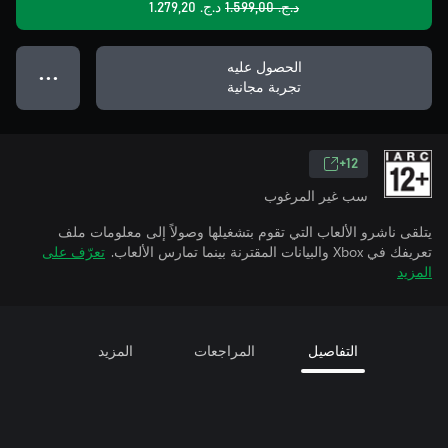
د.ج.‏ 1.599,00
د.ج.‏ 1.279,20
الحصول عليه
● ● ●
تجربة مجانية
12+
سب غير المرغوب
يتلقى ناشرو الألعاب التي تقوم بتشغيلها وصولاً إلى معلومات ملف
تعريفك في Xbox والبيانات المقترنة بينما تمارس الألعاب.
تعرّف على
المزيد
التفاصيل
المراجعات
المزيد