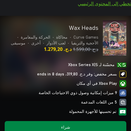
تخطي إلى المحتوى الرئيسي
Wax Heads
Curve Games
•
محاكاة
•
الحركة والمغامرة
•
الأحجية والتريفيا
•
لعب الأدوار
•
أخرى
•
موسيقى
د.ج.‏ 1.599,00
د.ج.‏ 1.279,20
محسّنة لـ Xbox Series X|S
بسعر مخفض: وفر د.ج.‏ 319,80، ends in 8 days
Xbox Play في أي مكان
9 ميزات إمكانية وصول ذوي الاحتياجات الخاصة
5 من اللغات المدعمة
تم تحسينها للأجهزة المحمولة
شراء