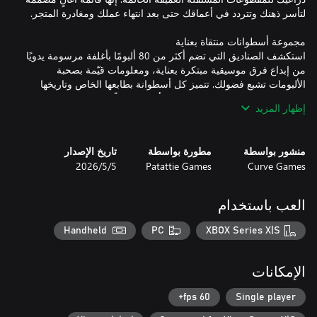
استكشف الصناديق التي تضم أكثر من 80 ألبومًا بأغلفة مرسومة يدويًا
من إبداع فرق موسيقية مبتكرة بعناية، ومعلومات قيّمة بصحبة
الألبومات تشبع فضولك. تتميز كل أسطوانة بطابعها الخاص وتاريخها
الثري وقاعدة جماهيرية عريضة. هل أقدمت فعلاً فرقة الميتال
إظهار المزيد
الإسكندنافية Jarhead على قتل مطربها ووضع رأسه في جرة؟ هل
صحيح أنَّ مغني الراب الشهير RXXX كان يعمل مقدم برامج للأطفال؟
منشور بواسطة
مطورة بواسطة
تاريخ الإصدار
Curve Games
Patattie Games
5‏/5‏/2026
يعمل في Repeater Records ويتردد عليه طاقم متغير من الشخصيات
الغريبة، وعشاق الموسيقى المتحمسون، ورواد دائمون فوضويون.
العب باستخدام
تفيض كل شخصية بالحيوية والسمات الغريبة، فضلاً عن الآراء المثيرة
للجدل بشأن ماهية "الموسيقى الحقيقية". تعرّف عليهم واستمتع
Handheld
PC
XBOX Series X|S
الإمكانات
من طلبات العملاء إلى مغامرات المتجر الطريفة، ستغوص في
مجموعة متنوعة من الألغاز الممتعة الشائقة. فكّ شفرات الأدلة وابحث
60 fps+
Single player
عن التوصية الموسيقية المثالية، عن طريق تصفح الأسطوانات، والتنقل