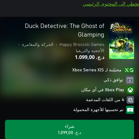
تخطي إلى المحتوى الرئيسي
Duck Detective: The Ghost of
Glamping
Happy Broccoli Games
•
الحركة والمغامرة
•
الأحجية والتريفيا
د.ج.‏ 1.099,00
محسّنة لـ Xbox Series X|S
توافق ذكي
Xbox Play في أي مكان
4 من اللغات المدعمة
تم تحسينها للأجهزة المحمولة
شراء
د.ج.‏ 1.099,00