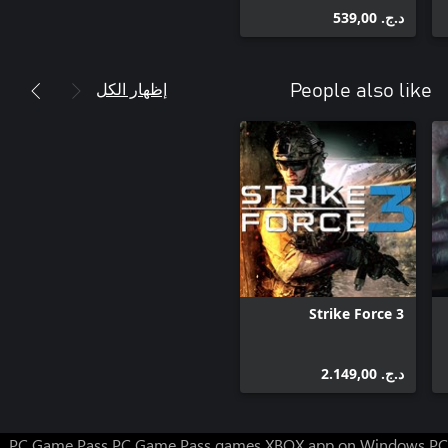
د.ج.‏ 539,00
إظهار الكل
People also like
Strike Force 3
د.ج.‏ 2.149,00
PC Game Pass
PC Game Pass games
XBOX app on Windows PC