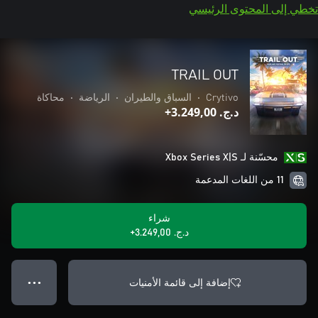
تخطي إلى المحتوى الرئيسي
TRAIL OUT
Crytivo
•
السباق والطيران
•
الرياضة
•
محاكاة
د.ج.‏ 3.249,00+
محسّنة لـ Xbox Series X|S
11 من اللغات المدعمة
شراء
د.ج.‏ 3.249,00+
إضافة إلى قائمة الأمنيات
● ● ●