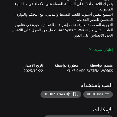
يتحرك اللاعب أفقيًا على الشاشة للقضاء على الأعداء في هذا النوع
استمتع بنفس أسلوب اللعب البسيط والبديهي، مع التحكم والتوازن
التجربة المصممة بعناية، تحت إشراف طاقم لديه خبرة في عناوين
ألعاب القتال من Arc System Works، تجعل من السهل على اللاعبين
إظهار المزيد
تعمق في الاستراتيجية من خلال تعلم أنماط الأعداء وإيجاد توقيتات
منشور بواسطة
مطورة بواسطة
تاريخ الإصدار
التقط الأسلحة المنتشرة في المراحل واستفد من الحيل الميدانية
ARC SYSTEM WORKS
YUKE’S
22‏/10‏/2025
لتحقق التفوق في المعركة!
العب باستخدام
XBOX Series X|S
XBOX One
الإمكانات