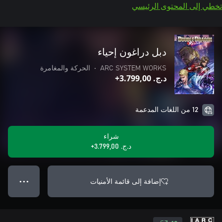
تخطي إلى المحتوى الرئيسي
دبل دراغون إحياء
ARC SYSTEM WORKS
•
الحركة والمغامرة
د.ج.‏ 3.799,00+
12 من اللغات المدعمة
شراء
د.ج.‏ 3.799,00+
إضافة إلى قائمة الأمنيات
● ● ●