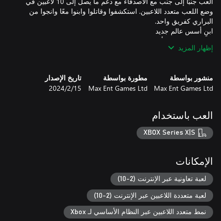
العب جنبًا إلى جنب مع الأصدقاء مع دعم ما يصل إلى 10 لاعبين في
وضع اللعب متعدد اللاعبين. استكشفوا وقاتلوا وابنوا معًا وانجوا من
انبش عن الموارد أو اصقلها لبناء المخيمات بطبقات مواد متعددة، من
إظهار المزيد
الخشب إلى الحجر والمعدن. اختر مكانًا مفضلا ًفي العالم وابنِ أو تسلق
منشور بواسطة
مطورة بواسطة
تاريخ الإصدار
اجمع الدروع القوية التي توفر لك المقاومة والقدرات وامزج بينها
Max Ent Games Ltd
Max Ent Games Ltd
15‏/2‏/2024
لتخصيص مظهرك. أضف أجنحة إلى درعك لتطير وتنزلق عبر العالم، أو
العب باستخدام
جابه العناصر ذات الطقس المتغير ، بما في ذلك العواصف القاتلة،
وتغيير الفصول، وكلها تتطلب تقنيات بقاء مختلفة لتجنب الموت المبكر.
XBOX Series X|S
الإمكانات
لعبة تعاونية عبر الإنترنت (2-10)
لعبة متعددة اللاعبين عبر الإنترنت (2-10)
نمط متعدد اللاعبين عبر النظام الأساسي لـ Xbox