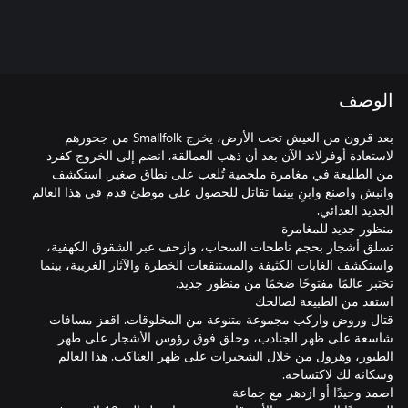
الوصف
بعد قرون من العيش تحت الأرض، يخرج Smallfolk من جحورهم
لاستعادة أوفرلاند الآن بعد أن ذهب العمالقة. انضم إلى الخروج كفرد
من الطليعة في مغامرة ملحمية تُلعب على نطاق صغير. استكشف
وانبش واصنع وابنِ بينما تقاتل للحصول على موطئ قدم في هذا العالم
تسلق أشجار بحجم ناطحات السحاب، وازحف عبر الشقوق الكهفية،
واستكشف الغابات الكثيفة والمستنقعات الخطرة والآثار الغريبة، بينما
قتال وروض واركب مجموعة متنوعة من المخلوقات. اقفز مسافات
شاسعة على ظهر الجنادب، وحلق فوق رؤوس الأشجار على ظهر
الطيور، وهرول من خلال الشجيرات على ظهر العناكب. هذا العالم