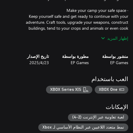
Keep yourself safe and get ready to continue with your
adventure. Craft tools, upgrade your weapons, construct
buildings, tend to your crops and animals or even cook
energizing meals. Persuade its inhabitants to show you the
إظهار المزيد
· Don't let your guard down on an island driven mad by the
منشور بواسطة
مطورة بواسطة
تاريخ الإصدار
EP Games
EP Games
23‏/4‏/2025
Help and learn from the customs of the creatures on the island,
but be careful. Arm yourself, hunt for resources, defend yourself
and seek the guidance of the Protectors to save this magical
العب باستخدام
XBOX Series X|S
XBOX One
You are their last hope. Every battle you fight, every item you
craft and every inhabitant you help will take you one step closer
الإمكانات
to your goal: solve each of their mysteries to save this magical
world from its corruption.
لعبة تعاونية عبر الإنترنت (2-4)
نمط متعدد اللاعبين عبر النظام الأساسي لـ Xbox