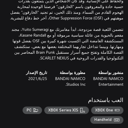
والحفاظ على الإنسانية. وقد كان الأشخاص الذين يتمتعون بقدرات
حسية حادة والمعروفون باسم "الخارقون" فرصتنا الوحيدة لمحاربة
الهجوم القادم من السماء. ومنذ ذلك الحين، تم تجنيد "الخارقون" بفضل
تتضمن اللعبة قصة مزدوجة، ابدأ مغامرتك مع Yuito Sumeragi، مجند
مفعم بالحيوية من عائلة سياسية مرموقة أو مع Kasane Randall،
المستكشفة الغامضة التي اكتسبت شهرة كبيرة بين OSF بفضل قوتها
ومهارتها. وبينما تتداخل تجاربهما المختلفة بعضها مع بعض، ستكتشف
القصة الكاملة وتفتح جميع أسرار مستقبل Brain Punk المحاصر بين
التكنولوجيا والقدرات الروحية في SCARLET NEXUS.
منشور بواسطة
مطورة بواسطة
تاريخ الإصدار
BANDAI NAMCO
BANDAI NAMCO
25‏/6‏/2021
Studios Inc.
Entertainment
العب باستخدام
PC
XBOX Series X|S
XBOX One
Handheld