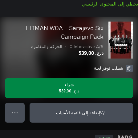
تخطي إلى المحتوى الرئيسي
HITMAN WOA - Sarajevo Six
Campaign Pack
IO Interactive A/S
•
الحركة والمغامرة
د.ج.‏ 539,00
يتطلب توفر لعبة
شراء
د.ج.‏ 539,00
إضافة إلى قائمة الأمنيات
● ● ●