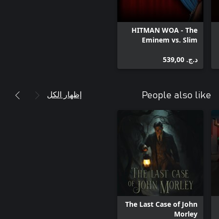
HITMAN WOA - The
Eminem vs. Slim
Shady Pack
د.ج.‏ 539,00
إظهار الكل
People also like
The Last Case of John
Morley