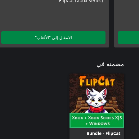
FlipCat (Xbox Series)
الانتقال إلى "الألعاب"
مضمنة في
Bundle - FlipCat