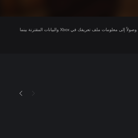
يتلقى ناشرو الألعاب التي تقوم بتشغيلها وصولاً إلى معلومات ملف تعريفك في Xbox والبيانات المقترنة بينما