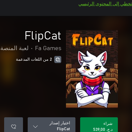
تخطي إلى المحتوى الرئيسي
FlipCat
Fa Games
•
لعبة المنصة
2 من اللغات المدعمة
اختيار إصدار
شراء
FlipCat
د.ج.‏ 539,00