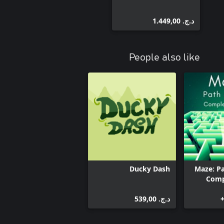
د.ج.‏ 1.449,00
People also like
Ducky Dash
Maze: Pa
Comp
د.ج.‏ 539,00