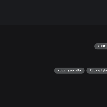
XBOX 
جازات Xbox
حالة حضور Xbox