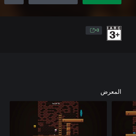
3+
المعرض