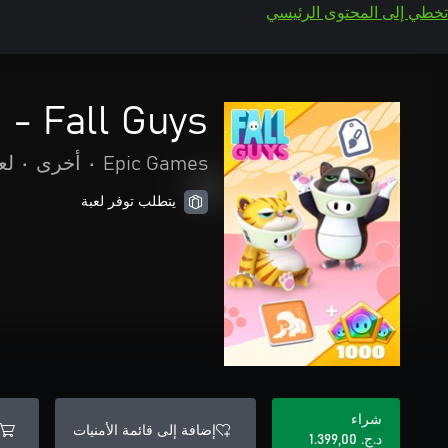
تخطي إلى المحتوى الرئيسي
Fall Guys - حزمة Desktop Destroyers Pack
Epic Games
•
أخرى
•
لع
يتطلب توفر لعبة
شراء
إضافة إلى قائمة الأمنيات
د.ج.‏ 1.399,00