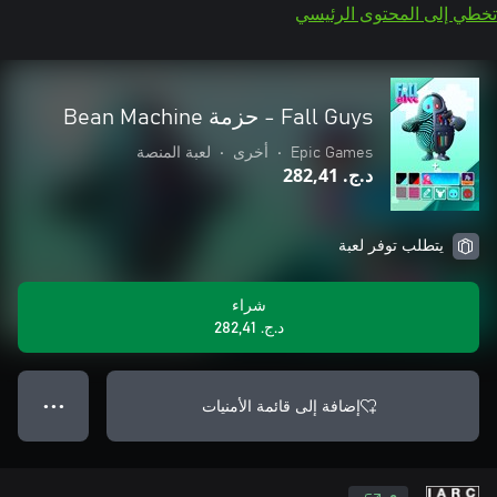
تخطي إلى المحتوى الرئيسي
Fall Guys - حزمة Bean Machine
Epic Games
•
أخرى
•
لعبة المنصة
د.ج.‏ 282,41
يتطلب توفر لعبة
شراء
د.ج.‏ 282,41
إضافة إلى قائمة الأمنيات
● ● ●