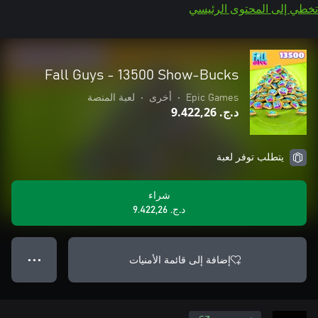
تخطي إلى المحتوى الرئيسي
Fall Guys - 13500 Show-Bucks
Epic Games
•
أخرى
•
لعبة المنصة
د.ج.‏ 9.422,26
يتطلب توفر لعبة
شراء
د.ج.‏ 9.422,26
إضافة إلى قائمة الأمنيات
● ● ●