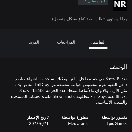
غير مصنف
هذا المحتوى يتطلب لعبة (تُباع بشكل منفصل).
التفاصيل
المراجعات
المزيد
الوصف
Show-Bucks هي عملة داخل اللعبة يمكنك استخدامها لشراء عناصر
داخل اللعبة تقوم بتخصيص جوانب مختلفة من Fall Guy الخاص بك،
مثل الأزياء والألوان والأنماط! تمنحك هذه الحزمة 13,500 Show-
Bucks! لعبة Fall Guys مطلوبة. Show-Bucks مقيدة بحساب المستخدم
والمنصة الأساسية.
منشور بواسطة
مطورة بواسطة
تاريخ الإصدار
Epic Games
Mediatonic
21‏/6‏/2022