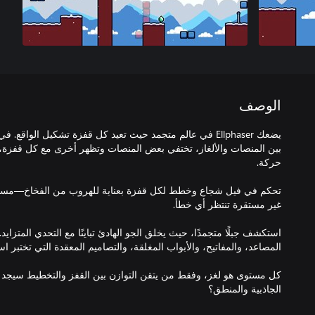
الوصف
يضعك Ellphaser في عالم متجمد حيث تعيد كل قفزة تشكيل الواقع. ف
بين المنصات والألغاز، تختفي بعض المنصات وتظهر أخرى مع كل قفزة، 
تحكم في فيل شجاع وخطط لكل قفزة بعناية للهروب من الفخاخ—مسامي
استكشف جبلًا متجمدًا، حيث يخلق الجو الهادئ تباينًا مع التحدي المتزاي
كل مستوى هو لغز، وفقط من يتقن التوازن بين القفز والتخطيط سيجد 
الجاذبية والمنطق؟