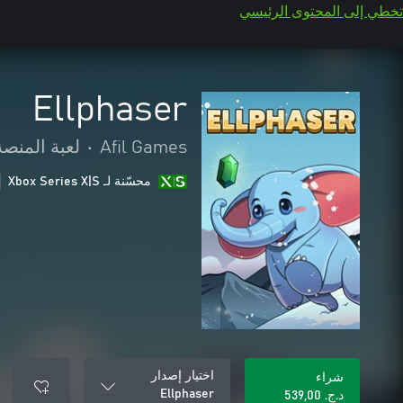
تخطي إلى المحتوى الرئيسي
Ellphaser
Afil Games
•
لعبة المنصة
محسّنة لـ Xbox Series X|S
اختيار إصدار
شراء
Ellphaser
د.ج.‏ 539,00