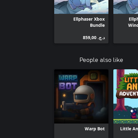
Ziggy (Windows)
Ellphaser Xbox
Ellp
Bundle
Win
د.ج.‏ 859,00
People also like
Warp Bot
Little A