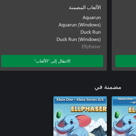
الألعاب المضمنة
Aquarun
Aquarun (Windows)
Duck Run
Duck Run (Windows)
Ellphaser
Ellphaser (Windows)
Ellphaser (Xbox One)
الانتقال إلى "الألعاب"
Penguin Flight
Penguin Flight (Windows)
Penguin Flight: Beyond The Clouds
مضمنة في
Penguin Flight: Beyond The Clouds (Windows)
Penguin Flight: Beyond The Clouds (Xbox
One)
Steampunch
Steampunch (Windows)
Steampunch (Xbox One)
Ziggy