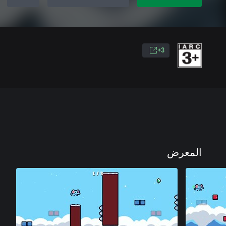
3+
المعرض