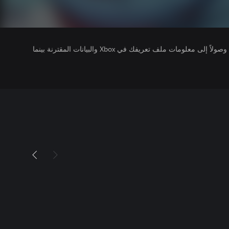
يتلقى ناشرو الألعاب التي تقوم بتشغيلها وصولاً إلى معلومات ملف تعريفك في Xbox والبيانات المقترنة بينما