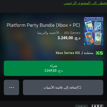
تخطي إلى المحتوى الرئيسي
Platform Party Bundle (Xbox + PC)
Afil Games
•
الأحجية والتريفيا
د.ج.‏ 3.249,00
محسّنة لـ Xbox Series X|S
شراء
د.ج.‏ 3.249,00
إضافة إلى قائمة الأمنيات
● ● ●