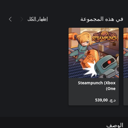
إظهار الكل
في هذه المجموعة
Steampunch (Xbox
One)
د.ج.‏ 539,00
الوصف